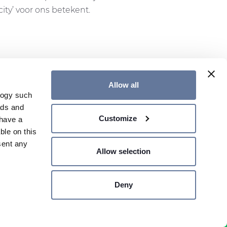
ity’ voor ons betekent.
Allow all
logy such
ads and
ER
CONTACT US
GENERAL TERMS
Customize
have a
GLOBAL WEBSITE
ble on this
sent any
Allow selection
SHARE PRICE €
- MILANO,
Deny
n several
Site map
Legal Notes
Privacy Policy
Cookie Policy
g)