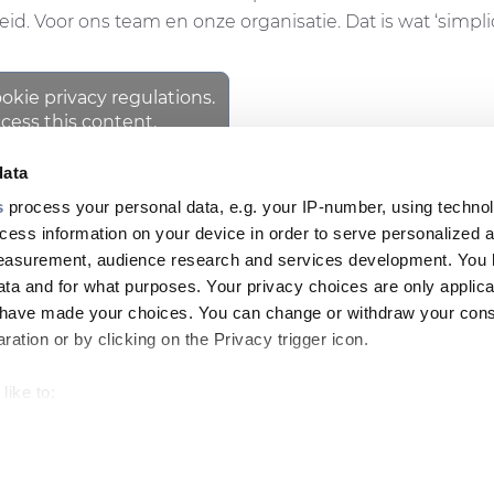
. Voor ons team en onze organisatie. Dat is wat ‘simplic
ookie privacy regulations.
cess this content.
data
s
process your personal data, e.g. your IP-number, using techno
cess information on your device in order to serve personalized 
NEWSLETT
Footer
measurement, audience research and services development. You 
ta and for what purposes. Your privacy choices are only applica
top
u have made your choices. You can change or withdraw your con
menu
ation or by clicking on the Privacy trigger icon.
-
GHT
like to:
Prysmian
 about your geographical location which can be accurate to withi
 by actively scanning it for specific characteristics (fingerprintin
Footer