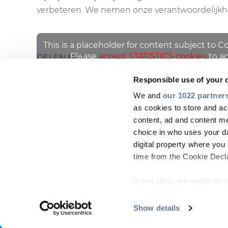
verbeteren. We nemen onze verantwoordelijkheid
This is a placeholder for content subject to C
Please
accept STATISTICS cookies
to ac
DELEN MET
Responsible use of your 
We and
our 1022 partner
as cookies to store and ac
content, ad and content 
choice in who uses your da
digital property where yo
time from the Cookie Declar
COMPANY
MARKETS
PEOPLE & CAREERS
INSI
If you allow, we would also 
Footer
Collect information
menu
meters
Show details
Copyright © 2026 All rights reserved
Identify your device
-