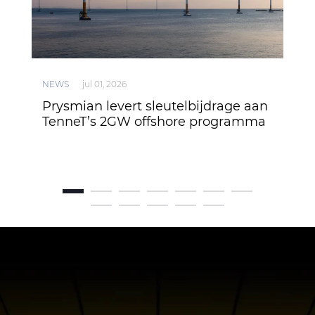
NEWS
jul 01, 2026
NEW
Prysmian levert sleutelbijdrage aan
Kab
TenneT’s 2GW offshore programma
380
reg