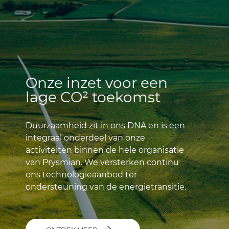
Onze inzet voor een
lage CO² toekomst
Duurzaamheid zit in ons DNA en is een
integraal onderdeel van onze
activiteiten binnen de hele organisatie
van Prysmian. We versterken continu
ons technologieaanbod ter
ondersteuning van de energietransitie.