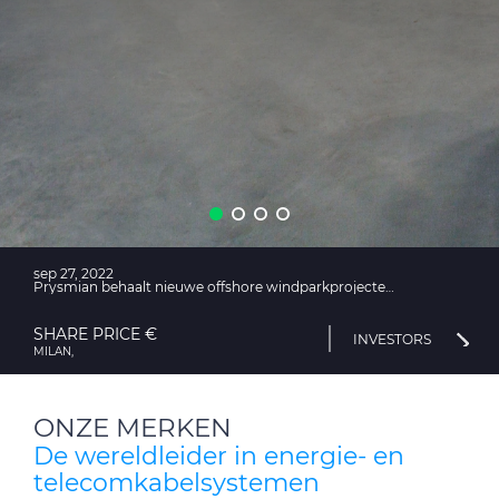
CableApp
Haspel retouren
DOWNLOADS
CONTACT
MEDIA
sep 27, 2022
Prysmian behaalt nieuwe offshore windparkprojecten in de VS voor ongeveer $ 900 miljoen
SHARE PRICE €
INVESTORS
MILAN,
ONZE MERKEN
De wereldleider in energie- en
telecomkabelsystemen