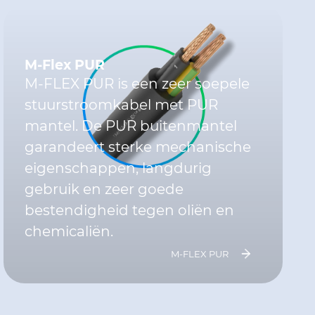
M-Flex PUR
M-FLEX PUR is een zeer soepele
stuurstroomkabel met PUR
mantel. De PUR buitenmantel
garandeert sterke mechanische
eigenschappen, langdurig
gebruik en zeer goede
bestendigheid tegen oliën en
chemicaliën.
M-FLEX PUR