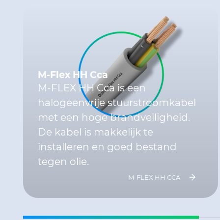
M-Flex HH Cca
M-FLEX HH Cca is een
halogeenvrije stuurstroomkabel
met een hoge brandveiligheid.
De kabel is makkelijk te
installeren en goed bestand
tegen olie.
M-FLEX HH CCA