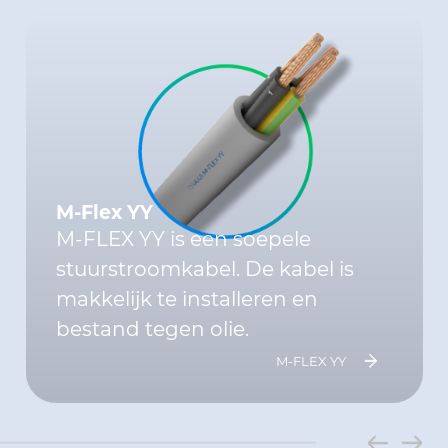
M-Flex YY
M-FLEX YY is een soepele
stuurstroomkabel. De kabel is
makkelijk te installeren en
bestand tegen olie.
M-FLEX YY