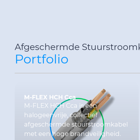
Afgeschermde Stuurstroom
Portfolio
M-FLEX HCH Cca
M-FLEX HCH Cca is een
halogeenvrije, collectief
afgeschermde stuurstroomkabel
met een hoge brandveiligheid.