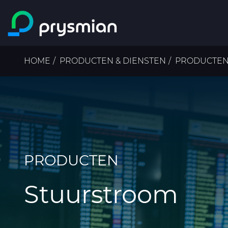
ga naar de
hoofdinhoud
Kruimelpad
HOME
PRODUCTEN & DIENSTEN
PRODUCTE
PRODUCTEN
Stuurstroom