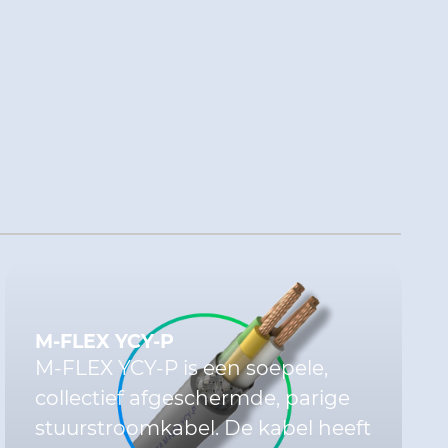
M-FLEX YCY-P
M-FLEX YCY-P is een soepele,
collectief afgeschermde, parige
stuurstroomkabel. De kabel heeft