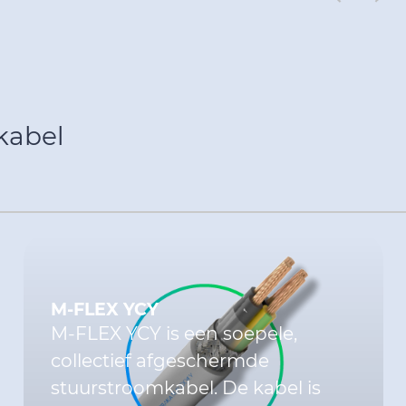
kabel
M-FLEX YCY
M-FLEX YCY is een soepele,
collectief afgeschermde
stuurstroomkabel. De kabel is