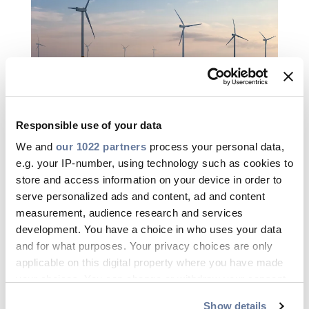
Responsible use of your data
NEWS
jul 01, 2026
NEW
We and
our 1022 partners
process your personal data,
Prysmian levert sleutelbijdrage aan
Kab
e.g. your IP-number, using technology such as cookies to
TenneT’s 2GW offshore programma
380
store and access information on your device in order to
reg
serve personalized ads and content, ad and content
measurement, audience research and services
development. You have a choice in who uses your data
and for what purposes. Your privacy choices are only
applicable on this digital property where you have made
your choices. You can change or withdraw your consent
Business & Key Account Managers
any time from the Cookie Declaration or by clicking on
Show details