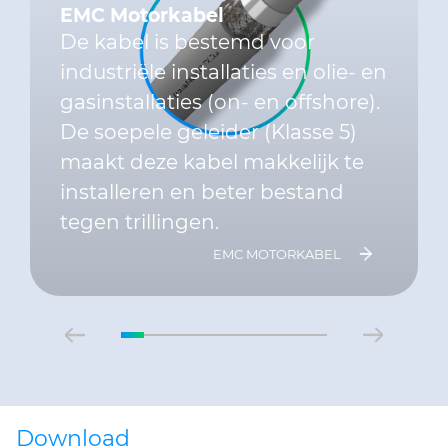
EMC Motorkabel
De kabel is bestemd voor
industriële installaties en olie- en
gasinstallaties (on- en offshore).
De soepele geleider (Klasse 5)
maakt deze kabel makkelijk te
installeren en beter bestand
tegen trillingen.
EMC MOTORKABEL
Download