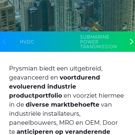
CableApp
Haspel retouren
SUBMARINE
POWER
HVDC
TRANSMISSION
DOWNLOADS
CONTACT
MEDIA
Prysmian biedt een uitgebreid,
geavanceerd en
voortdurend
evoluerend industrie
productportfolio
en voorziet hiermee
in de
diverse marktbehoefte
van
industriële installateurs,
paneelbouwers, MRO en OEM. Door
te
anticiperen op veranderende