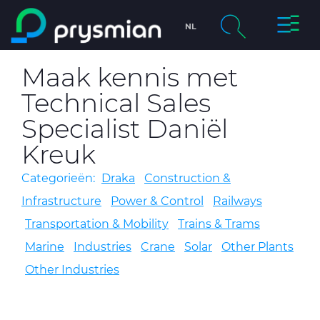
prysmi
NL
ga naar de
hoofdinhoud
Company
Maak kennis met
Zoeken
Technical Sales
chevron_right
Markets
Specialist Daniël
chevron_right
Producten & Services
Kreuk
Categorieën:
Draka
Construction &
chevron_right
Draka
Infrastructure
Power & Control
Railways
Carrière
Transportation & Mobility
Trains & Trams
Marine
Industries
Crane
Solar
Other Plants
Duurzaamheid
Other Industries
Nieuws