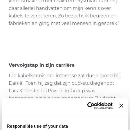
kennismaking met Draka en Prysmian. Ik kreeg
daar allerlei handvatten om mijn kennis over
kabels te verbeteren. Zo bezocht ik beurzen en
fabrieken en ging met veel mensen in gesprek.”
Vervolgstap in zijn carrière
Die kabelkennis en -interesse zat dus al goed bij
Daniël. Toen hij zag dat zijn oud-studiegenoot
Lars Knoester bij Prysmian Group was
begonnen, ging hij op onderzoek uit. “Ik dacht:
dat wil ik ook! Ik kende de reputatie van
Prysmian Group als de wereldwijde marktleider
in kabels. Dus ik heb met Lars contact gezocht
Responsible use of your data
om meer te horen over deze innovatieve