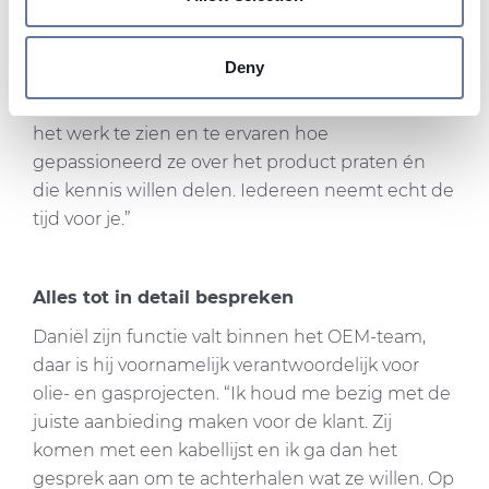
Find out more about how your personal data is processed
Maar ook van zijn eigen collega’s kan hij veel
and set your preferences in the
details section
.
leren. “Mijn collega’s hebben zo veel ervaring
Deny
waar je enorm van kunt leren. Het is heel
We use cookies to personalise content and ads, to
indrukwekkend om iedereen zo enthousiast aan
provide social media features and to analyse our traffic.
het werk te zien en te ervaren hoe
We also share information about your use of our site with
gepassioneerd ze over het product praten én
our social media, advertising and analytics partners who
die kennis willen delen. Iedereen neemt echt de
may combine it with other information that you’ve
tijd voor je.”
provided to them or that they’ve collected from your use
of their services.
Alles tot in detail bespreken
Daniël zijn functie valt binnen het OEM-team,
daar is hij voornamelijk verantwoordelijk voor
olie- en gasprojecten. “Ik houd me bezig met de
juiste aanbieding maken voor de klant. Zij
komen met een kabellijst en ik ga dan het
gesprek aan om te achterhalen wat ze willen. Op