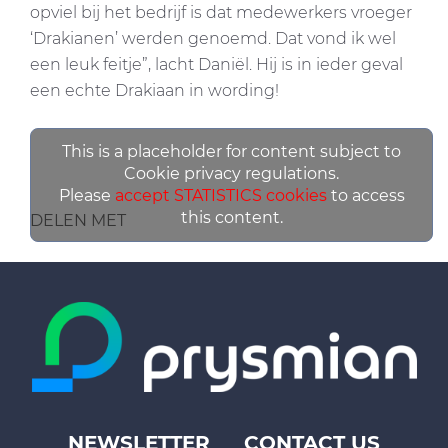
opviel bij het bedrijf is dat medewerkers vroeger
‘Drakianen’ werden genoemd. Dat vond ik wel
een leuk feitje”, lacht Daniël. Hij is in ieder geval
een echte Drakiaan in wording!
This is a placeholder for content subject to
Cookie privacy regulations.
Please
accept STATISTICS cookies
to access
this content.
DELEN MET
NEWSLETTER
CONTACT US