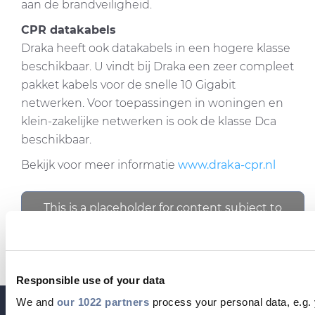
aan de brandveiligheid.
CPR datakabels
Draka heeft ook datakabels in een hogere klasse
beschikbaar. U vindt bij Draka een zeer compleet
pakket kabels voor de snelle 10 Gigabit
netwerken. Voor toepassingen in woningen en
klein-zakelijke netwerken is ook de klasse Dca
beschikbaar.
Bekijk voor meer informatie
www.draka-cpr.nl
This is a placeholder for content subject to
Cookie privacy regulations.
Please
accept STATISTICS cookies
to access
this content.
DELEN MET
Responsible use of your data
We and
our 1022 partners
process your personal data, e.g.