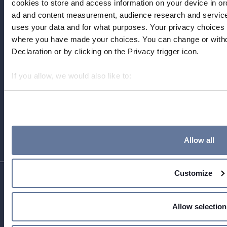
cookies to store and access information on your device in or
ad and content measurement, audience research and servic
uses your data and for what purposes. Your privacy choices ar
where you have made your choices. You can change or with
Declaration or by clicking on the Privacy trigger icon.
NEWSLETTER
CONTACT US
Footer
If you allow, we would also like to:
GENERAL TERMS
Collect information about your geographical location 
top
meters
menu
GLOBAL WEBSITE
Identify your device by actively scanning it for specifi
-
Find out more about how your personal data is processed an
Allow all
section
.
Prysmian
We use cookies to personalise content and ads, to provide s
Customize
traffic. We also share information about your use of our site 
COMPANY
Footer
analytics partners who may combine it with other information 
MARKETS
collected from your use of their services.
menu
Allow selection
SHARE PRICE €
- MILANO,
PEOPLE & CAREERS
-