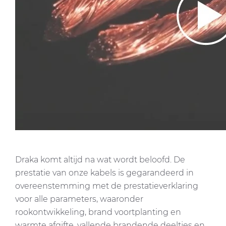
Draka komt altijd na wat wordt beloofd. De
prestatie van onze kabels is gegarandeerd in
overeenstemming met de prestatieverklaring
voor alle parameters, waaronder
rookontwikkeling, brand voortplanting en
warmte afgifte, vallende brandende deeltjes en