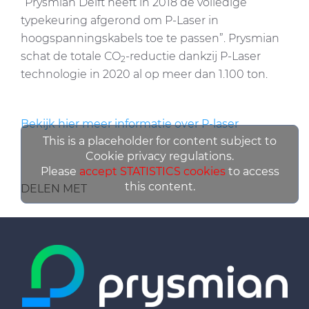
“Prysmian Delft heeft in 2018 de volledige
typekeuring afgerond om P-Laser in
hoogspanningskabels toe te passen”. Prysmian
schat de totale CO
-reductie dankzij P-Laser
2
technologie in 2020 al op meer dan 1.100 ton.
Bekijk hier meer informatie over P-laser
This is a placeholder for content subject to
Cookie privacy regulations.
Please
accept STATISTICS cookies
to access
this content.
DELEN MET