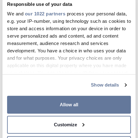
Responsible use of your data
van P-laser in kabels maakt kabels, afhankelijk
We and
our 1022 partners
process your personal data,
van de opbouw, ook volledig recyclebaar. XLPE is
e.g. your IP-number, using technology such as cookies to
daarentegen nauwelijks recyclebaar. “Verder zijn
store and access information on your device in order to
de kabels per mm isolatie elektrisch sterker,
serve personalized ads and content, ad and content
zodat we ze dunner kunnen maken en
measurement, audience research and services
grondstoffen besparen.”
development. You have a choice in who uses your data
and for what purposes. Your privacy choices are only
applicable on this digital property where you have made
Technische prestaties
your choices. You can change or withdraw your consent
any time from the Cookie Declaration or by clicking on
Ook qua technische prestaties wint P-Laser van
Show details
the Privacy trigger icon.
XLPE. P-Laser kabels zijn namelijk zwaarder te
belasten door hun hogere
If you allow, we would also like to:
Allow all
temperatuurbestendigheid: 110 ºC in plaats van
Collect information about your geographical
90 ºC (continu) en 130 ºC versus 105 ºC (piek).
location which can be accurate to within several
Door dit ruim 20 procent grotere bereik hebben
Customize
meters
P-laser kabels meer capaciteit en is er minder
Identify your device by actively scanning it for
risico op overbelasting. Daarnaast is