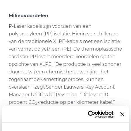
Milieuvoordelen
P-Laser kabels zijn voorzien van een
polypropyleen (PP) isolatie. Hierin verschillen ze
van de traditionele XLPE-kabels met een isolatie
van vernet polyetheen (PE). De thermoplastische
aard van PP levert meerdere voordelen op ten
opzichte van XLPE. “De productie is veel schoner
doordat wij een chemische bewerking, het
zogenaamde vernettingsproces, kunnen
overslaan”, zegt Sander Lauwers, Key Account
Manager Utilities bij Prysmian. “Dit levert 10
procent CO
-reductie op per kilometer kabel.”
2
Een ander milieuvoordeel is dat P-Laser isolatie
zelf 100 procent recyclebaar is. De toepassing