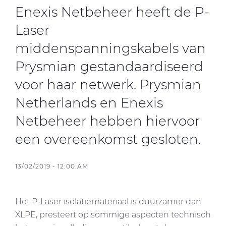
Enexis Netbeheer heeft de P-
Laser
CableApp
middenspanningskabels van
Haspel retouren
Prysmian gestandaardiseerd
DOWNLOADS
CONTACT
voor haar netwerk. Prysmian
MEDIA
Netherlands en Enexis
Netbeheer hebben hiervoor
een overeenkomst gesloten.
13/02/2019 - 12:00 AM
Het P-Laser isolatiemateriaal is duurzamer dan
XLPE, presteert op sommige aspecten technisch