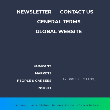
NEWSLETTER
CONTACT US
Footer
GENERAL TERMS
top
menu
GLOBAL WEBSITE
-
Prysmian
COMPANY
Footer
MARKETS
menu
SHARE PRICE €
- MILANO,
PEOPLE & CAREERS
-
INSIGHT
Prysmian
Footer
Site map
Legal Notes
Privacy Policy
Cookie Policy