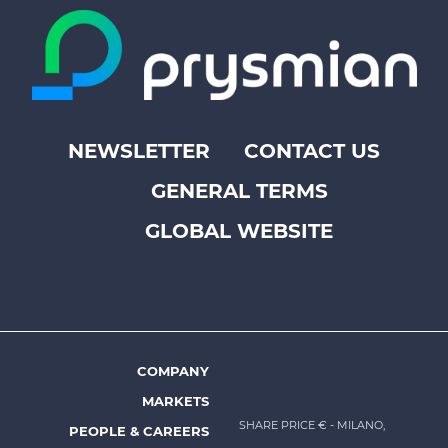
NEWSLETTER
CONTACT US
Footer
GENERAL TERMS
top
menu
GLOBAL WEBSITE
-
Prysmian
COMPANY
Footer
MARKETS
menu
SHARE PRICE €
- MILANO,
PEOPLE & CAREERS