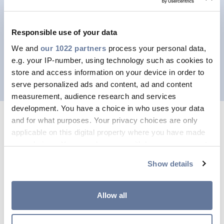
maken van een evenement dat zoveel
positiviteit en solidariteit brengt.
Responsible use of your data
We and
our 1022 partners
process your personal data,
MEER INFORMATIE
e.g. your IP-number, using technology such as cookies to
store and access information on your device in order to
serve personalized ads and content, ad and content
measurement, audience research and services
development. You have a choice in who uses your data
and for what purposes. Your privacy choices are only
applicable on this digital property where you have made
your choices. You can change or withdraw your consent
any time from the Cookie Declaration or by clicking on
Show details
the Privacy trigger icon.
If you allow, we would also like to:
Allow all
Collect information about your geographical
location which can be accurate to within several