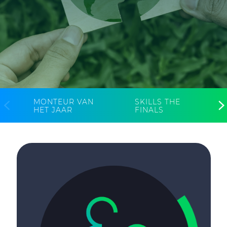
CableApp
Haspel retouren
DOWNLOADS
CONTACT
MEDIA
MONTEUR VAN
SKILLS THE
HET JAAR
FINALS