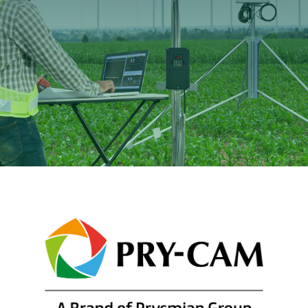
CableApp
Haspel retouren
DOWNLOADS
CONTACT
MEDIA