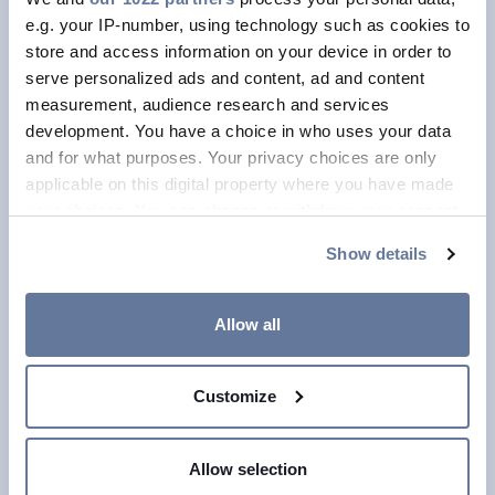
e.g. your IP-number, using technology such as cookies to
store and access information on your device in order to
serve personalized ads and content, ad and content
measurement, audience research and services
development. You have a choice in who uses your data
and for what purposes. Your privacy choices are only
applicable on this digital property where you have made
your choices. You can change or withdraw your consent
any time from the Cookie Declaration or by clicking on
Show details
the Privacy trigger icon.
If you allow, we would also like to:
Allow all
24 h Support
Collect information about your geographical
location which can be accurate to within several
Ondergrondse kabels zijn over het
Customize
meters
Identify your device by actively scanning it for
algemeen zo betrouwbaar dat het
specific characteristics (fingerprinting)
gemakkelijk is om ze als
Allow selection
Find out more about how your personal data is processed