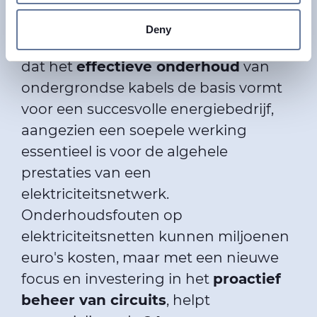
vanzelfsprekend te beschouwen. Ze
and set your preferences in the
details section
.
zijn verborgen en veroorzaken zelden
Deny
problemen. Bij Prysmian geloven we
We use cookies to personalise content and ads, to
provide social media features and to analyse our traffic.
dat het
effectieve onderhoud
van
We also share information about your use of our site with
ondergrondse kabels de basis vormt
our social media, advertising and analytics partners who
voor een succesvolle energiebedrijf,
may combine it with other information that you’ve
aangezien een soepele werking
provided to them or that they’ve collected from your use
of their services.
essentieel is voor de algehele
prestaties van een
elektriciteitsnetwerk.
Onderhoudsfouten op
elektriciteitsnetten kunnen miljoenen
euro's kosten, maar met een nieuwe
focus en investering in het
proactief
beheer van circuits
, helpt