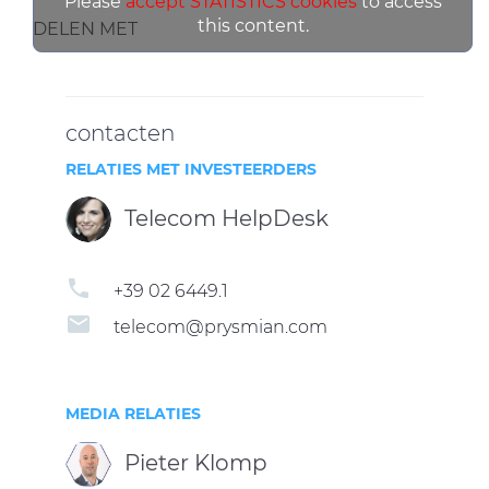
Please
accept STATISTICS cookies
to access
this content.
DELEN MET
contacten
RELATIES MET INVESTEERDERS
Telecom HelpDesk
phone
+39 02 6449.1
email
telecom@prysmian.com
MEDIA RELATIES
Pieter Klomp