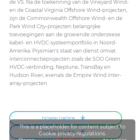
de VS. Na de toekenning van de Vineyard Wind-
en de Coastal Virginia Offshore Wind-projecten,
zijn de Commonwealth Offshore Wind- en de
Park Wind City-projecten belangrijke
toevoegingen aan de groeiende onderzeese
kabel- en HVDC-systeemportfolio in Noord-
Amerika. Prysmian's staat van dienst omvat
interconnectieprojecten zoals de SOO Green
HVDC-verbinding, Neptune, TransBay en
Hudson River, evenals de Empire Wind inter-
array-projecten.
DOWNLOADEN
This is a placeholder for content subject to
DOWNLOADEN
Cookie privacy regulations.