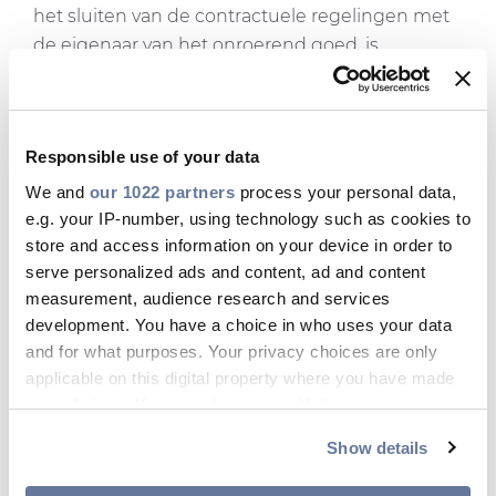
het sluiten van de contractuele regelingen met
de eigenaar van het onroerend goed, is
Prysmian van plan een ultramoderne
productiefaciliteit voor onderzeese
transmissiekabels te bouwen op Brayton Point,
Responsible use of your data
de locatie van de voormalige kolengestookte
elektriciteitscentrale van 1.600 MW in Somerset.
We and
our 1022 partners
process your personal data,
Beide prijzen voor kabelleveringen zijn
e.g. your IP-number, using technology such as cookies to
store and access information on your device in order to
afhankelijk van de afronding van de plannen van
serve personalized ads and content, ad and content
Prysmian om zijn voetafdruk te lokaliseren.
measurement, audience research and services
De onderzeese kabels zullen naar verwachting
development. You have a choice in who uses your data
worden geproduceerd in de nieuwe fabriek in
and for what purposes. Your privacy choices are only
Massachusetts (VS), evenals in Arco Felice en
applicable on this digital property where you have made
Pikkala. De kabels zullen worden geïnstalleerd
your choices. You can change or withdraw your consent
door de schepen Leonardo da Vinci en Ulisse.
any time from the Cookie Declaration or by clicking on
Show details
the Privacy trigger icon.
De levering en ingebruikname van de
exportkabels staan gepland voor 2027.