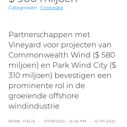
Categorieën:
Corporate
CableApp
Haspel retouren
Partnerschappen met
Vineyard voor projecten van
DOWNLOADS
CONTACT
Commonwealth Wind ($ 580
MEDIA
miljoen) en Park Wind City ($
310 miljoen) bevestigen een
prominente rol in de
groeiende offshore
windindustrie
ROME, ITALÏE -
27/09/2022 - 12:45 PM
-
12-07-2022