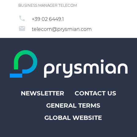
BUSINESS MANAGER TELECOM
phone
+39 02 6449.1
email
telecom@prysmian.com
NEWSLETTER
CONTACT US
Footer
GENERAL TERMS
top
menu
GLOBAL WEBSITE
-