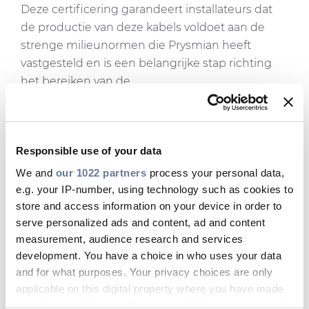
Deze certificering garandeert installateurs dat
de productie van deze kabels voldoet aan de
strenge milieunormen die Prysmian heeft
vastgesteld en is een belangrijke stap richting
het bereiken van de
duurzaamheidsdoelstellingen van de
organisatie.
Responsible use of your data
E Path & E-LINE: Wat is het
We and
our 1022 partners
process your personal data,
verschil?
e.g. your IP-number, using technology such as cookies to
store and access information on your device in order to
Terwijl E Path een globaal en alomvattend label
serve personalized ads and content, ad and content
vertegenwoordigt, is E-LINE is een duurzaam
measurement, audience research and services
verbeterde alternatieve productportfolio dat zich
development. You have a choice in who uses your data
richt op het gebruik van duurzamere materialen,
and for what purposes. Your privacy choices are only
verpakkingen en logistiek. Het resulteert in een
applicable on this digital property where you have made
verbetering van de CO2-voetafdruk. De
your choices. You can change or withdraw your consent