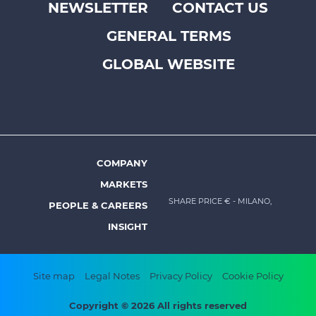
NEWSLETTER
CONTACT US
Footer
GENERAL TERMS
top
menu
GLOBAL WEBSITE
-
Prysmian
COMPANY
Footer
MARKETS
menu
SHARE PRICE €
- MILANO,
PEOPLE & CAREERS
-
INSIGHT
Prysmian
Footer
Site map
Legal Notes
Privacy Policy
Cookie Policy
bottom
Copyright © 2026 All rights reserved