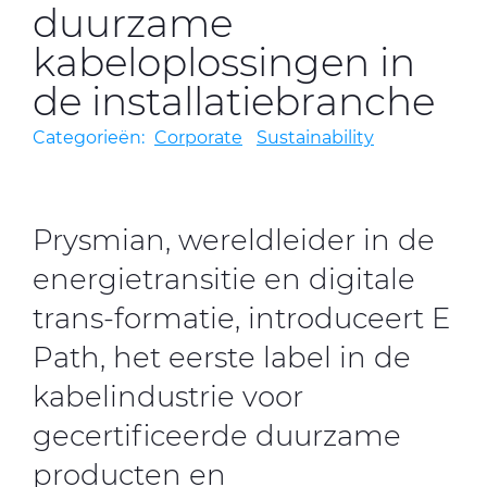
duurzame
kabeloplossingen in
CableApp
de installatiebranche
Haspel retouren
Categorieën:
Corporate
Sustainability
DOWNLOADS
CONTACT
MEDIA
Prysmian, wereldleider in de
energietransitie en digitale
trans-formatie, introduceert E
Path, het eerste label in de
kabelindustrie voor
gecertificeerde duurzame
producten en