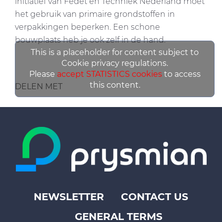
initiatief van Fedet en Techniek Nederland moet
het gebruik van primaire grondstoffen in
verpakkingen beperken. Een schone
bouwplaats heb je ook zelf in de hand.
This is a placeholder for content subject to
Cookie privacy regulations.
Please
accept STATISTICS cookies
to access
this content.
DELEN MET
NEWSLETTER
CONTACT US
Footer
GENERAL TERMS
top