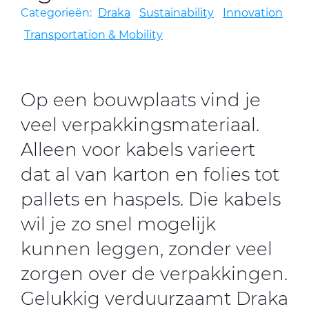
Categorieën:
Draka
Sustainability
Innovation
Transportation & Mobility
CableApp
Haspel retouren
Op een bouwplaats vind je
DOWNLOADS
CONTACT
veel verpakkingsmateriaal.
MEDIA
Alleen voor kabels varieert
dat al van karton en folies tot
pallets en haspels. Die kabels
wil je zo snel mogelijk
kunnen leggen, zonder veel
zorgen over de verpakkingen.
Gelukkig verduurzaamt Draka