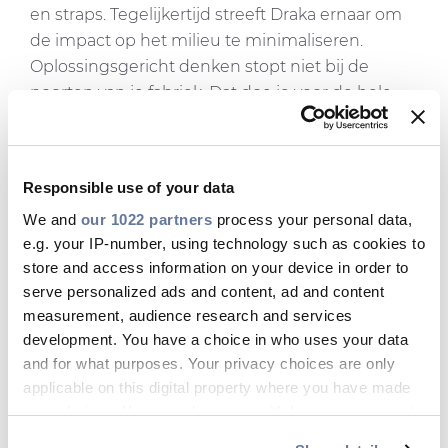
en straps. Tegelijkertijd streeft Draka ernaar om
de impact op het milieu te minimaliseren.
Oplossingsgericht denken stopt niet bij de
poorten van je fabriek. Dat doe je voor de hele
supply chain
en omvat dus ook verpakken,
ompakken en retourneren.
Inventieve oplossingen
Responsible use of your data
Draka neemt duurzaam verpakken heel serieus.
We and
our 1022 partners
process your personal data,
Haar oplossingen richten zich zowel op
e.g. your IP-number, using technology such as cookies to
store and access information on your device in order to
grondstoffen en recycling als op product-
serve personalized ads and content, ad and content
verpakkingssystemen, product-
measurement, audience research and services
verpakkingscombinaties en emballagestromen.
development. You have a choice in who uses your data
De ene keer bespaart Draka fors op
and for what purposes. Your privacy choices are only
materiaalgebruik, de andere keer verwerkt zij
applicable on this digital property where you have made
louter gerecycled materiaal. Ook zijn er
your choices. You can change or withdraw your consent
innovatieve oplossingen, zoals het gebruik van
any time from the Cookie Declaration or by clicking on