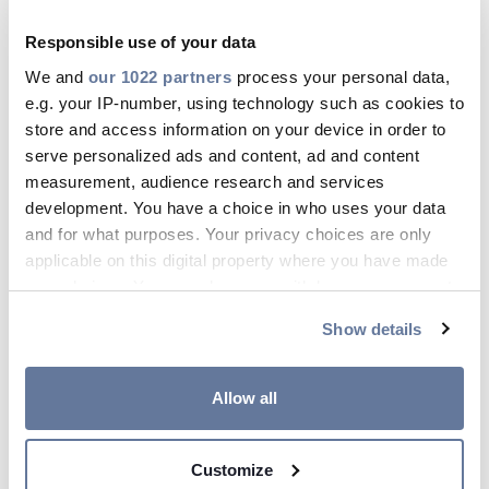
gegevens van miljoenen technische artikelen
verzameld en gestructureerd. Door deze
Responsible use of your data
informatie beschikbaar te stellen via
We and
our 1022 partners
process your personal data,
gestandaardiseerde formats, helpt 2BA
e.g. your IP-number, using technology such as cookies to
bedrijven in de keten om efficiënter,
store and access information on your device in order to
nauwkeuriger en transparanter te werken.
serve personalized ads and content, ad and content
measurement, audience research and services
Met de toevoeging van EPD-data wordt het nu
development. You have a choice in who uses your data
ook mogelijk om milieuprestaties van producten
and for what purposes. Your privacy choices are only
op een gestructureerde manier onderdeel te
applicable on this digital property where you have made
maken van technische en financiële
your choices. You can change or withdraw your consent
projectberekeningen.
any time from the Cookie Declaration or by clicking on
Show details
the Privacy trigger icon.
Wat betekent dit voor u als
installateur?
If you allow, we would also like to:
Allow all
Als installateur krijgt u rechtstreeks toegang tot
Collect information about your geographical
actuele en objectieve milieudata van Draka-
location which can be accurate to within several
Customize
kabels, zonder extra zoekwerk of handmatige
meters