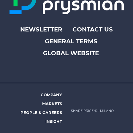
NEWSLETTER
CONTACT US
Footer
GENERAL TERMS
top
menu
GLOBAL WEBSITE
-
Prysmian
COMPANY
Footer
MARKETS
menu
SHARE PRICE €
- MILANO,
PEOPLE & CAREERS
-
INSIGHT
Prysmian