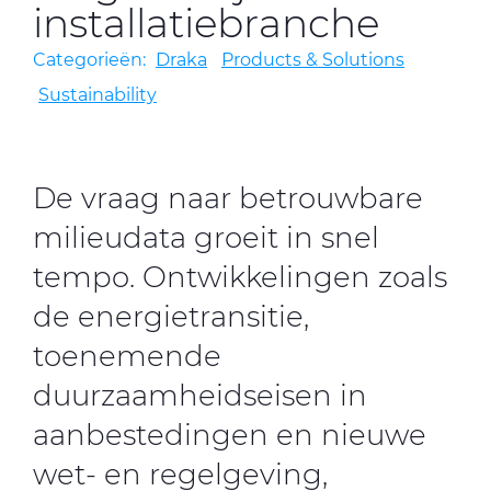
installatiebranche
Categorieën:
Draka
Products & Solutions
CableApp
Sustainability
Haspel retouren
DOWNLOADS
CONTACT
De vraag naar betrouwbare
MEDIA
milieudata groeit in snel
tempo. Ontwikkelingen zoals
de energietransitie,
toenemende
duurzaamheidseisen in
aanbestedingen en nieuwe
wet- en regelgeving,