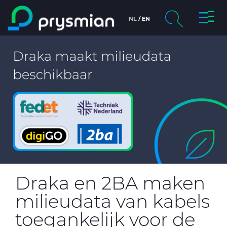
prysmi
NL
EN
ga naar de
hoofdinhoud
Company
Zoeken
chevron_right
Markets
chevron_right
Producten & Services
chevron_right
Draka
Carrière
Draka en 2BA maken
Duurzaamheid
milieudata van kabels
Nieuws
toegankelijk voor de