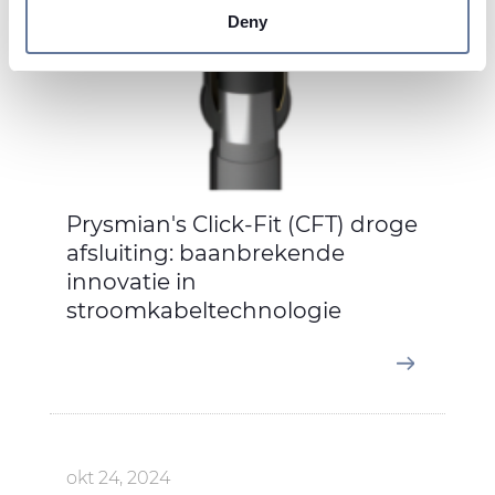
Deny
We use cookies to personalise content and ads, to
provide social media features and to analyse our traffic.
We also share information about your use of our site with
our social media, advertising and analytics partners who
may combine it with other information that you’ve
provided to them or that they’ve collected from your use
of their services.
Prysmian's Click-Fit (CFT) droge
afsluiting: baanbrekende
innovatie in
stroomkabeltechnologie
okt 24, 2024