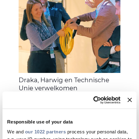
Draka, Harwig en Technische
Unie verwelkomen
brancheleiders bij eerste editie
van ‘Duurzaam Verbinden’, voor
het stimuleren van
duurzaamheid en circulariteit in
Responsible use of your data
de regio
We and
our 1022 partners
process your personal data,