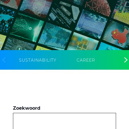
CableApp
Haspel retouren
DOWNLOADS
CONTACT
MEDIA
SUSTAINABILITY
CAREER
Zoekwoord