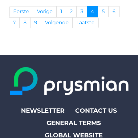
Eerste
Vorige
1
2
3
4
5
6
7
8
9
Volgende
Laatste
NEWSLETTER
CONTACT US
Footer
GENERAL TERMS
top
menu
GLOBAL WEBSITE