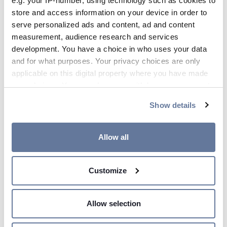
e.g. your IP-number, using technology such as cookies to
store and access information on your device in order to
serve personalized ads and content, ad and content
measurement, audience research and services
development. You have a choice in who uses your data
nov 06, 2024
and for what purposes. Your privacy choices are only
applicable on this digital property where you have made
your choices. You can change or withdraw your consent
any time from the Cookie Declaration or by clicking on
Show details
the Privacy trigger icon.
If you allow, we would also like to:
Allow all
Collect information about your geographical
location which can be accurate to within several
Customize
meters
Identify your device by actively scanning it for
specific characteristics (fingerprinting)
Allow selection
Find out more about how your personal data is processed
and set your preferences in the
details section
.