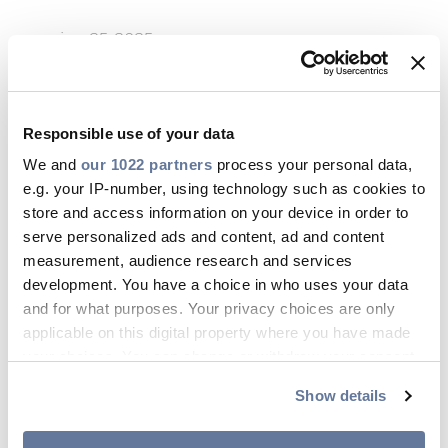
jun 25, 2025
Responsible use of your data
We and
our 1022 partners
process your personal data,
e.g. your IP-number, using technology such as cookies to
store and access information on your device in order to
serve personalized ads and content, ad and content
measurement, audience research and services
development. You have a choice in who uses your data
and for what purposes. Your privacy choices are only
applicable on this digital property where you have made
your choices. You can change or withdraw your consent
any time from the Cookie Declaration or by clicking on
Show details
the Privacy trigger icon.
Kabels hergebruiken? Misschien
toch mogelijk – maar niet