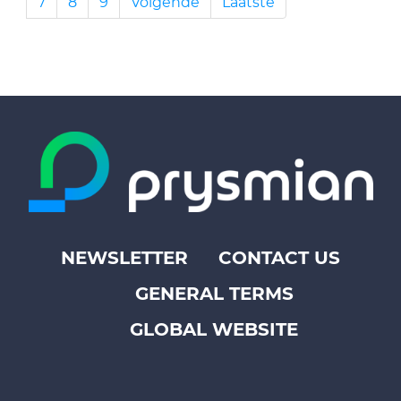
7
8
9
Volgende
Laatste
NEWSLETTER
CONTACT US
Footer
GENERAL TERMS
top
menu
GLOBAL WEBSITE
-
Prysmian