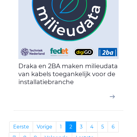
Draka en 2BA maken milieudata
van kabels toegankelijk voor de
installatiebranche
Eerste
Vorige
1
2
3
4
5
6