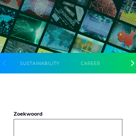
CableApp
Haspel retouren
DOWNLOADS
CONTACT
MEDIA
SUSTAINABILITY
CAREER
Zoekwoord