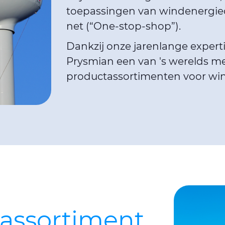
toepassingen van windenergieo
net (“One-stop-shop”).
Dankzij onze jarenlange expert
Prysmian een van 's werelds m
productassortimenten voor wi
tassortiment