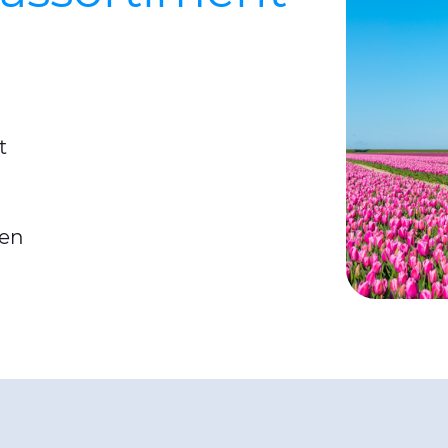
t
ten