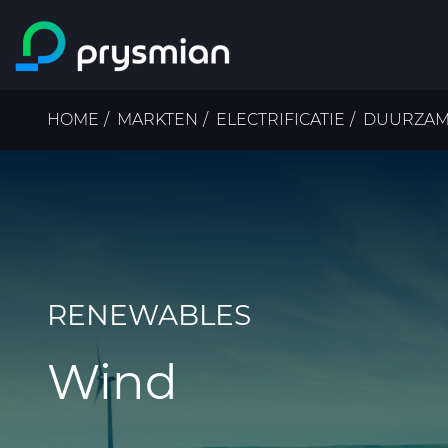
ga naar de
hoofdinhoud
Kruimelpad
HOME
MARKTEN
ELECTRIFICATIE
DUURZAM
RENEWABLES
Wind