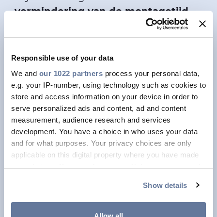
vermindering van de montagetijd
op locatie
, wat leidt tot algemene
besparingen op de installatie
en een
kleiner risico op vertragingen.
Responsible use of your data
Daarnaast wordt in de door de fabriek
We and
our 1022 partners
process your personal data,
gecontroleerde omgeving de
e.g. your IP-number, using technology such as cookies to
store and access information on your device in order to
kwaliteit
van de montageplug
serve personalized ads and content, ad and content
verbeterd en kan ook de elektrische
measurement, audience research and services
test worden uitgevoerd, wat zorgt
development. You have a choice in who uses your data
voor een betere betrouwbaarheid van
and for what purposes. Your privacy choices are only
applicable on this digital property where you have made
het kabelsysteem.
your choices. You can change or withdraw your consent
any time from the Cookie Declaration or by clicking on
Show details
ONTDEK MEER
the Privacy trigger icon.
If you allow, we would also like to:
Allow all