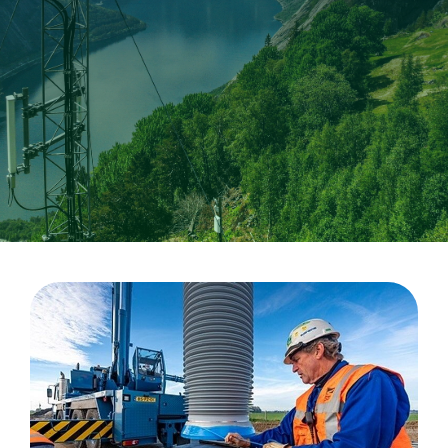
CableApp
Haspel retouren
DOWNLOADS
CONTACT
MEDIA