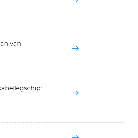
aan van
kabellegschip: