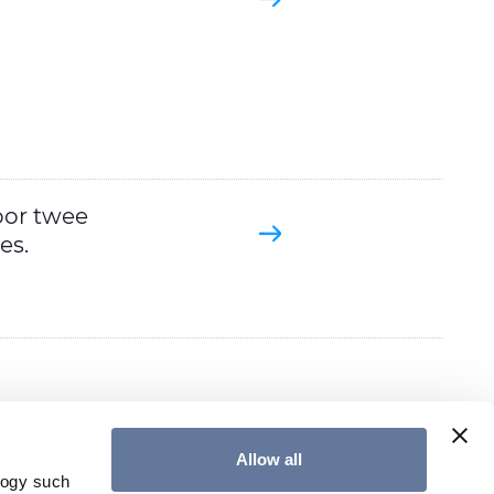
oor twee
es.
Allow all
logy such