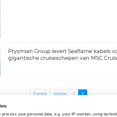
Prysmian Group levert Seaflame kabels v
gigantische cruiseschepen van MSC Cruis
Eerste
Vorige
1
2
data
s
process your personal data, e.g. your IP-number, using techno