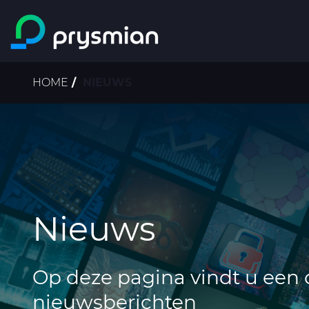
ga naar de
hoofdinhoud
Kruimelpad
HOME
NIEUWS
Nieuws
Op deze pagina vindt u een 
nieuwsberichten