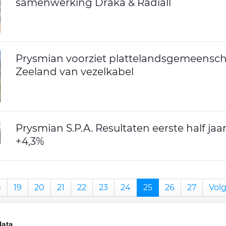
samenwerking Draka & Radiall
Prysmian voorziet plattelandsgemeensc
Zeeland van vezelkabel
Prysmian S.P.A. Resultaten eerste half jaar
+4,3%
e
19
20
21
22
23
24
25
26
27
Vol
data