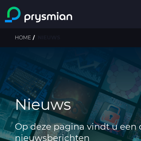
ga naar de
hoofdinhoud
Kruimelpad
HOME
NIEUWS
Nieuws
Op deze pagina vindt u een 
nieuwsberichten