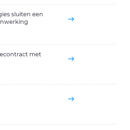
es sluiten een
enwerking
tecontract met