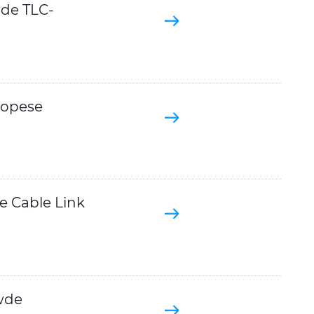
jde TLC-
ropese
e Cable Link
wde